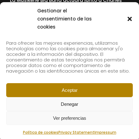
La Musikene Big Band actuará junto a Charles
Tolliver en el 61 Jazzaldia
Gestionar el
17 July, 2026
consentimiento de las
cookies
SUBSCRIBE TO OUR NEWSLETTER
Para ofrecer las mejores experiencias, utilizamos
tecnologías como las cookies para almacenar y/o
acceder a la información del dispositivo. El
consentimiento de estas tecnologías nos permitirá
Subscribe to our newsletter to receive our news by
procesar datos como el comportamiento de
email.
navegación o las identificaciones únicas en este sitio.
Aceptar
Denegar
Ver preferencias
Política de cookies
Privacy Statement
Impressum