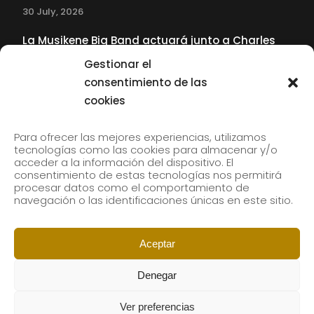
30 July, 2026
La Musikene Big Band actuará junto a Charles
Tolliver en el 61 Jazzaldia
Gestionar el
17 July, 2026
consentimiento de las
cookies
SUBSCRIBE TO OUR NEWSLETTER
Para ofrecer las mejores experiencias, utilizamos
tecnologías como las cookies para almacenar y/o
acceder a la información del dispositivo. El
consentimiento de estas tecnologías nos permitirá
Subscribe to our newsletter to receive our news by
procesar datos como el comportamiento de
email.
navegación o las identificaciones únicas en este sitio.
Aceptar
Denegar
Ver preferencias