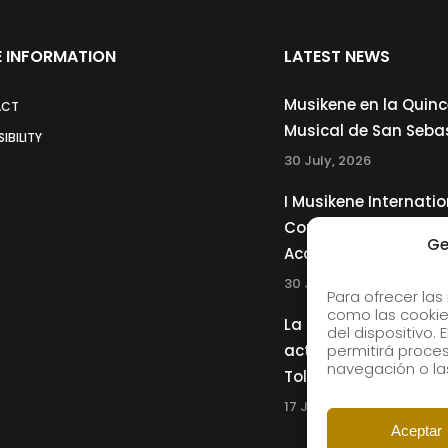
 INFORMATION
LATEST NEWS
Musikene en la Quin
ACT
Musical de San Seba
IBILITY
30 July, 2026
I Musikene Internatio
Competition for You
Ge
Accordionists
30 July, 2026
Para ofrecer las
como las cookie
La Musikene Big Ban
del dispositivo.
actuará junto a Cha
permitirá proc
navegación o las
Tolliver en el 61 Jazz
17 July, 2026
Aceptar