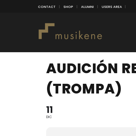
CONTACT
SHOP
ALUMNI
USERS AREA
AUDICIÓN R
(TROMPA)
11
DIC