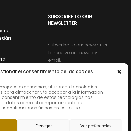
SUBSCRIBE TO OUR
NEWSLETTER
cena
stián
Subscribe to our newsletter
to receive our news by
nal
email.
ng
stionar el consentimiento de las cookies
 mejores experiencias, utilizamos tecnologías
s para almacenar y/o acceder a la información
d
 El consentimiento de estas tecnologías nos
rles
esar datos como el comportamiento de
 identificaciones únicas en este sitio.
aldia
Denegar
Ver preferencias