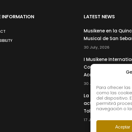
 INFORMATION
LATEST NEWS
Musikene en la Quin
ACT
Musical de San Seba
IBILITY
30 July, 2026
I Musikene Internatio
Competition for You
Ge
Accordionists
30 July, 2026
Para ofrecer las
como las cookie
La Musikene Big Ban
del dispositivo.
actuará junto a Cha
permitirá proc
navegación o las
Tolliver en el 61 Jazz
17 July, 2026
Aceptar