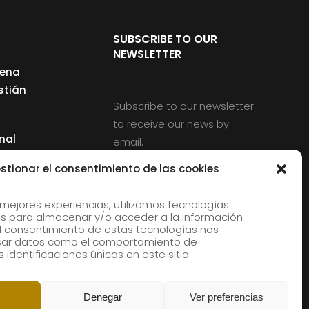
SUBSCRIBE TO OUR
NEWSLETTER
cena
stián
Subscribe to our newsletter
to receive our news by
nal
email.
ng
stionar el consentimiento de las cookies
 mejores experiencias, utilizamos tecnologías
s para almacenar y/o acceder a la información
d
 El consentimiento de estas tecnologías nos
rles
esar datos como el comportamiento de
 identificaciones únicas en este sitio.
aldia
Denegar
Ver preferencias