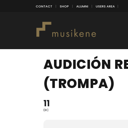
CONTACT
SHOP
ALUMNI
USERS AREA
AUDICIÓN R
(TROMPA)
11
DIC