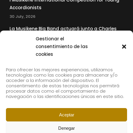
Accordionists
30 July, 2026
La Musikene Big Band actuará junto a Charles
Tolliver en el 61 Jazzaldia
Gestionar el
17 July, 2026
consentimiento de las
cookies
SUBSCRIBE TO OUR NEWSLETTER
Para ofrecer las mejores experiencias, utilizamos
tecnologías como las cookies para almacenar y/o
acceder a la información del dispositivo. El
consentimiento de estas tecnologías nos permitirá
Subscribe to our newsletter to receive our news by
procesar datos como el comportamiento de
email.
navegación o las identificaciones únicas en este sitio.
Aceptar
Denegar