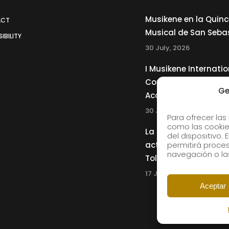
Musikene en la Quin
ACT
Musical de San Seba
IBILITY
30 July, 2026
I Musikene Internatio
Competition for You
Ge
Accordionists
30 July, 2026
Para ofrecer las
como las cookie
La Musikene Big Ban
del dispositivo.
actuará junto a Cha
permitirá proc
navegación o las
Tolliver en el 61 Jazz
17 July, 2026
Aceptar