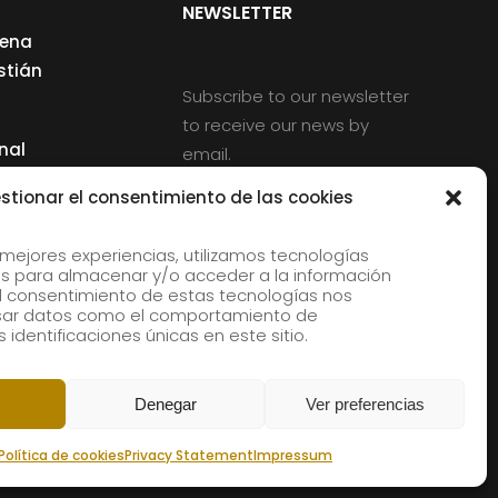
NEWSLETTER
cena
stián
Subscribe to our newsletter
to receive our news by
nal
email.
ng
stionar el consentimiento de las cookies
 mejores experiencias, utilizamos tecnologías
s para almacenar y/o acceder a la información
d
 El consentimiento de estas tecnologías nos
rles
esar datos como el comportamiento de
 identificaciones únicas en este sitio.
aldia
Denegar
Ver preferencias
Política de cookies
Privacy Statement
Impressum