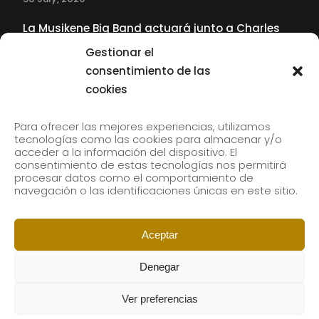
La Musikene Big Band actuará junto a Charles
Tolliver en el 61 Jazzaldia
Gestionar el
17 July, 2026
consentimiento de las
cookies
SUBSCRIBE TO OUR NEWSLETTER
Para ofrecer las mejores experiencias, utilizamos
tecnologías como las cookies para almacenar y/o
acceder a la información del dispositivo. El
consentimiento de estas tecnologías nos permitirá
Subscribe to our newsletter to receive our news by
procesar datos como el comportamiento de
email.
navegación o las identificaciones únicas en este sitio.
Aceptar
Denegar
Ver preferencias