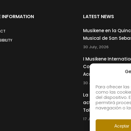
 INFORMATION
LATEST NEWS
Musikene en la Quin
ACT
Musical de San Seba
IBILITY
30 July, 2026
I Musikene Internatio
Competition for You
Ge
Accordionists
30 July, 2026
Para ofrecer las
como las cookie
La Musikene Big Ban
del dispositivo.
actuará junto a Cha
permitirá proc
navegación o las
Tolliver en el 61 Jazz
17 July, 2026
Aceptar