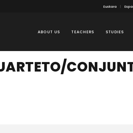
Euskara
Espa
ABOUT US
TEACHERS
STUDIES
CUARTETO/CONJUNT