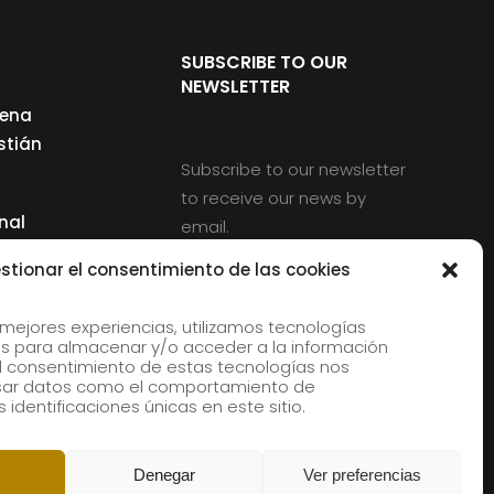
SUBSCRIBE TO OUR
NEWSLETTER
cena
stián
Subscribe to our newsletter
to receive our news by
nal
email.
ng
stionar el consentimiento de las cookies
 mejores experiencias, utilizamos tecnologías
s para almacenar y/o acceder a la información
d
 El consentimiento de estas tecnologías nos
rles
esar datos como el comportamiento de
 identificaciones únicas en este sitio.
aldia
Denegar
Ver preferencias