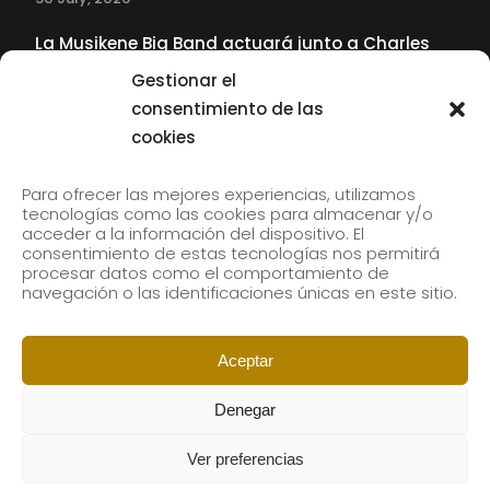
La Musikene Big Band actuará junto a Charles
Tolliver en el 61 Jazzaldia
Gestionar el
17 July, 2026
consentimiento de las
cookies
SUBSCRIBE TO OUR NEWSLETTER
Para ofrecer las mejores experiencias, utilizamos
tecnologías como las cookies para almacenar y/o
acceder a la información del dispositivo. El
consentimiento de estas tecnologías nos permitirá
Subscribe to our newsletter to receive our news by
procesar datos como el comportamiento de
email.
navegación o las identificaciones únicas en este sitio.
Aceptar
Denegar
Ver preferencias