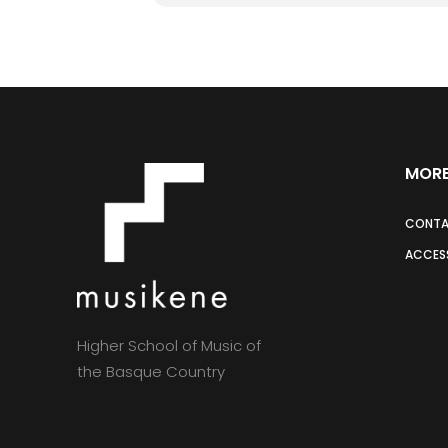
MORE
CONT
ACCESS
Higher School of Music of
the Basque Country