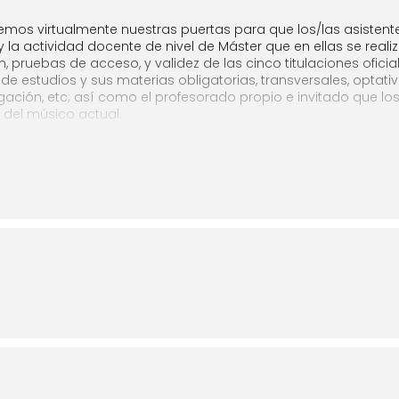
emos virtualmente nuestras puertas para que los/las asistent
 la actividad docente de nivel de Máster que en ellas se reali
n, pruebas de acceso, y validez de las cinco titulaciones ofici
de estudios y sus materias obligatorias, transversales, optativ
tigación, etc; así como el profesorado propio e invitado que los
 del músico actual.
tación se atenderán a través del chat todas aquellas otras cu
á a las dudas que se puedan suscitar.
nferencia y será gratuita. Para asistir es necesario realizar u
ión
. El plazo límite de inscripción finalizará el
23 de enero de 2
cciones y un link a la sesión la víspera de la fecha de celebraci