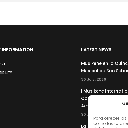
 INFORMATION
LATEST NEWS
Musikene en la Quin
ACT
Musical de San Seba
IBILITY
30 July, 2026
I Musikene Internatio
Competition for You
Ge
Accordionists
30 July, 2026
Para ofrecer las
como las cookie
La Musikene Big Ban