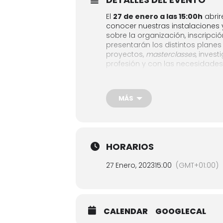
El
27 de enero a las 15:00h
abrir
conocer nuestras instalaciones y
sobre la organización, inscripció
presentarán los distintos planes 
proyectos,
masterclasses
, inves
profesión y con las necesidades
Además, al término de la presen
deseen plantear y se responder
MÁS
La Charla será online por videoco
siguiente
formulario de inscripc
Los inscritos recibirán las instru
HORARIOS
27 Enero, 2023
15:00
(GMT+01:00)
CALENDAR
GOOGLECAL