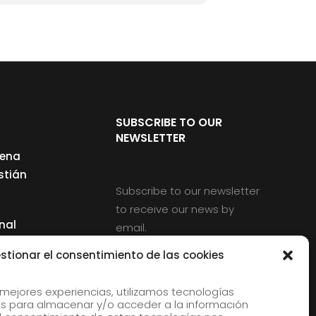
SUBSCRIBE TO OUR
NEWSLETTER
cena
stián
Subscribe to our newsletter
to receive our news by
nal
email.
ng
stionar el consentimiento de las cookies
 mejores experiencias, utilizamos tecnologías
s para almacenar y/o acceder a la información
d