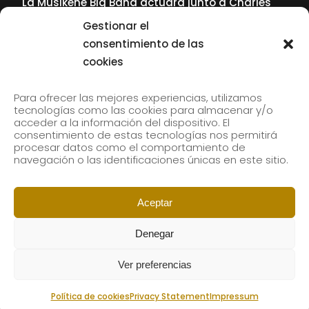
La Musikene Big Band actuará junto a Charles
Tolliver en el 61 Jazzaldia
Gestionar el
17 July, 2026
consentimiento de las
cookies
SUBSCRIBE TO OUR NEWSLETTER
Para ofrecer las mejores experiencias, utilizamos
tecnologías como las cookies para almacenar y/o
acceder a la información del dispositivo. El
consentimiento de estas tecnologías nos permitirá
Subscribe to our newsletter to receive our news by
procesar datos como el comportamiento de
email.
navegación o las identificaciones únicas en este sitio.
Aceptar
Denegar
Ver preferencias
Política de cookies
Privacy Statement
Impressum