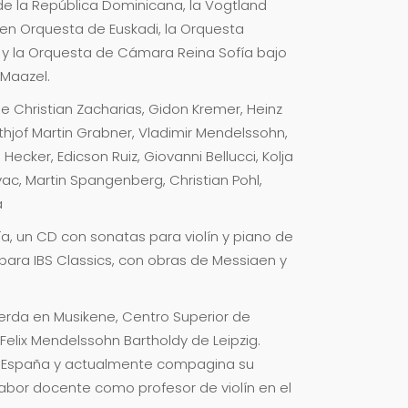
e la República Dominicana, la Vogtland
oven Orquesta de Euskadi, la Orquesta
di y la Orquesta de Cámara Reina Sofía bajo
 Maazel.
de Christian Zacharias, Gidon Kremer, Heinz
Frithjof Martin Grabner, Vladimir Mendelssohn,
Hecker, Edicson Ruiz, Giovanni Bellucci, Kolja
ac, Martin Spangenberg, Christian Pohl,
a
ía, un CD con sonatas para violín y piano de
 para IBS Classics, con obras de Messiaen y
uerda en Musikene, Centro Superior de
 Felix Mendelssohn Bartholdy de Leipzig.
 y España y actualmente compagina su
abor docente como profesor de violín en el