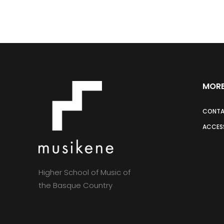
MORE
CONT
ACCESS
Higher School of Music of
the Basque Country