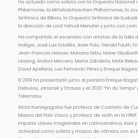
Ha actuado como solista con la Orquesta Nacional d
Philarmonie, la Mittelsächsischen Philharmonie, la J
Sinfónica de Bilbao, la Orquesta Sinfónica de Euska
la dirección de Lord Yehudi Menuhin y junto con Lorin
Ha compartido el escenario con artistas de la talla 
Holliger, José Luis Estellés, Asier Polo, Gerald Fauth, 
Jean-Francois Heisser, Mariana Sirbu, Marie-Elisabeth 
Lessing, Andoni Mercero, Marta Zabaleta, Mate Bekav
David Apellaniz, Luis Fernando Pérez y Enrique Bagari
El 2019 ha presentado junto al pianista Enrique Bagar
Debussy, Janacek y Strauss y el 2020 “Fin du Temps”
Takemitsu.
Aitzol Iturriagagoitia fue profesor de Cuarteto de C
Música del País Vasco y profesor de violín en la HfMT
Imparte clases magistrales en Latinoamérica, Asia
actividad como solista y músico de cámara con su l