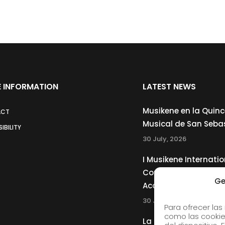
 INFORMATION
LATEST NEWS
Musikene en la Quin
ACT
Musical de San Seba
IBILITY
30 July, 2026
I Musikene Internatio
Competition for You
Ge
Accordionists
30 July, 2026
Para ofrecer las
como las cookie
La Musikene Big Ban