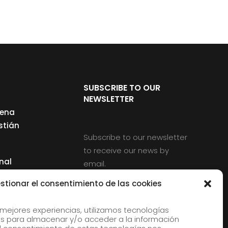
SUBSCRIBE TO OUR
NEWSLETTER
cena
stián
Subscribe to our newsletter
to receive our news by
nal
email.
ng
stionar el consentimiento de las cookies
 mejores experiencias, utilizamos tecnologías
s para almacenar y/o acceder a la información
d