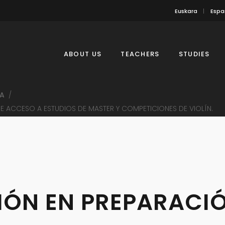
Euskara
Espa
ABOUT US
TEACHERS
STUDIES
A
/
E ACCESO A ESTUDIOS DE MASTER Y COMPETICIONES DE VIOLÍN.
IÓN EN PREPARACI