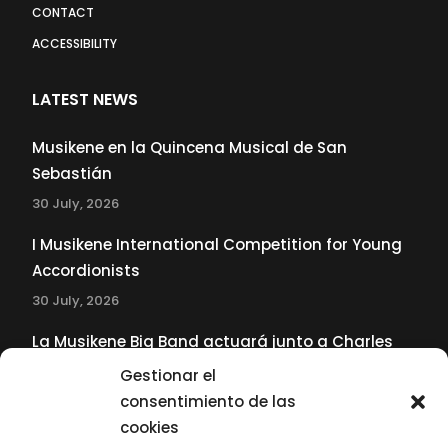
CONTACT
ACCESSIBILITY
LATEST NEWS
Musikene en la Quincena Musical de San
Sebastián
30 July, 2026
I Musikene International Competition for Young
Accordionists
30 July, 2026
La Musikene Big Band actuará junto a Charles
Tolliver en el 61 Jazzaldia
Gestionar el
17 July, 2026
consentimiento de las
cookies