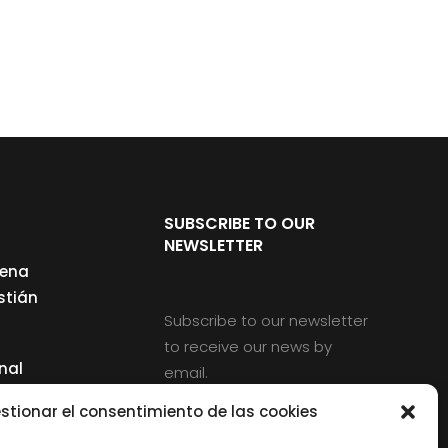
SUBSCRIBE TO OUR
NEWSLETTER
cena
stián
Subscribe to our newsletter
to receive our news by
nal
email.
ng
stionar el consentimiento de las cookies