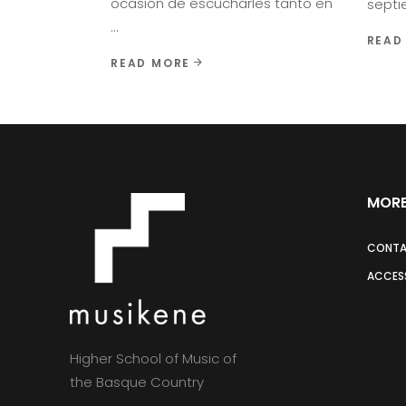
ocasión de escucharles tanto en
septi
READ
READ MORE
MORE
CONT
ACCESS
Higher School of Music of
the Basque Country