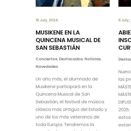
15 July, 2024
5 July,
MUSIKENE EN LA
ABI
QUINCENA MUSICAL DE
INS
SAN SEBASTIÁN
CUR
Conciertos
,
Destacados
,
Noticias
,
Desta
Novedades
Nuevo
Un año más, el alumnado de
las p
Musikene participará en la
MÁSTE
Quincena Musical de San
MÁSTE
Sebastián, el festival de música
DIFUS
clásica más antiguo del Estado y
2025. 
uno de los más veteranos de
estos
toda Europa. Tendremos la
estar