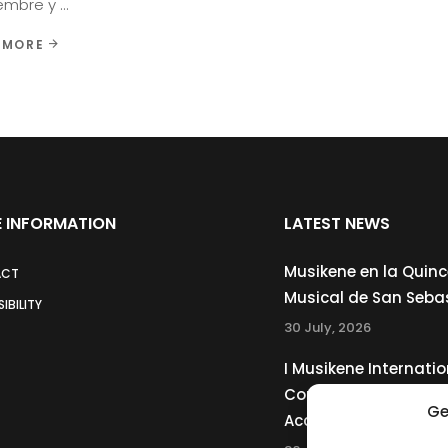
embre y
 MORE
 INFORMATION
LATEST NEWS
Musikene en la Quin
ACT
Musical de San Seba
IBILITY
30 July, 2026
I Musikene Internatio
Competition for You
Ge
Accordionists