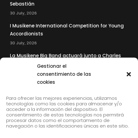
Sebastián
30 July, 2026
I Musikene International Competition for Young
Accordionists
30 July, 2026
La Musikene Big Band actuará junto a Charles
Tolliver en el 61 Jazzaldia
Gestionar el
17 July, 2026
consentimiento de las
cookies
SUBSCRIBE TO OUR NEWSLETTER
Para ofrecer las mejores experiencias, utilizamos
tecnologías como las cookies para almacenar y/o
acceder a la información del dispositivo. El
consentimiento de estas tecnologías nos permitirá
Subscribe to our newsletter to receive our news by
procesar datos como el comportamiento de
email.
navegación o las identificaciones únicas en este sitio.