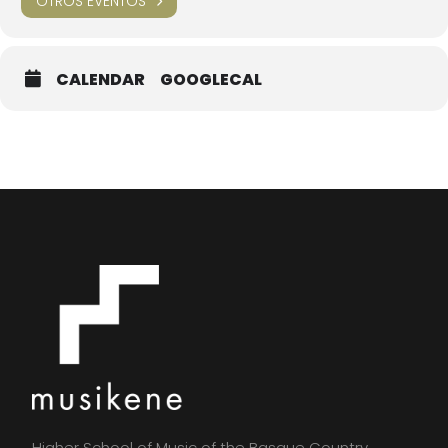
OTROS EVENTOS
Arabesque No. 1 Op. 61 – Cécile Chaminade
Eva Courregelongue
CALENDAR
GOOGLECAL
Pièce symphonique – Henriette Renié
Noemí Rodríguez Sánchez
El susurro entre dos almas – Noemí Rodríguez Sánchez
Henar F. Clavel
Jota – Alicia de Larrocha 3’
Higher School of Music of the Basque Country