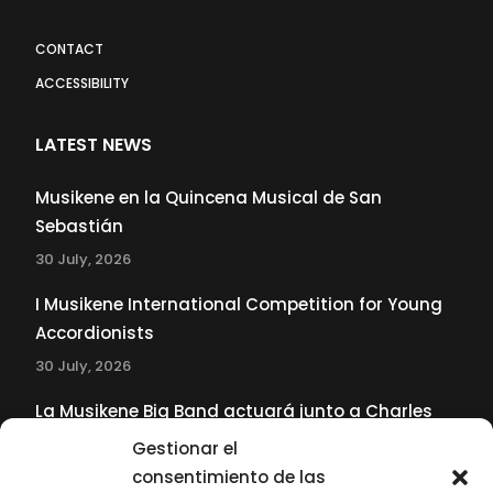
CONTACT
ACCESSIBILITY
LATEST NEWS
Musikene en la Quincena Musical de San
Sebastián
30 July, 2026
I Musikene International Competition for Young
Accordionists
30 July, 2026
La Musikene Big Band actuará junto a Charles
Tolliver en el 61 Jazzaldia
Gestionar el
17 July, 2026
consentimiento de las