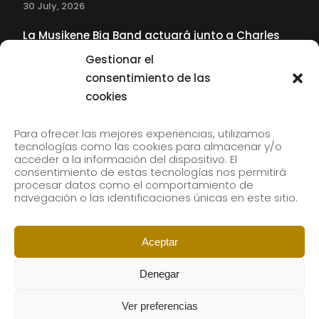
30 July, 2026
La Musikene Big Band actuará junto a Charles
Tolliver en el 61 Jazzaldia
Gestionar el
17 July, 2026
consentimiento de las
cookies
SUBSCRIBE TO OUR NEWSLETTER
Para ofrecer las mejores experiencias, utilizamos
tecnologías como las cookies para almacenar y/o
acceder a la información del dispositivo. El
consentimiento de estas tecnologías nos permitirá
Subscribe to our newsletter to receive our news by
procesar datos como el comportamiento de
email.
navegación o las identificaciones únicas en este sitio.
Aceptar
Denegar
Ver preferencias