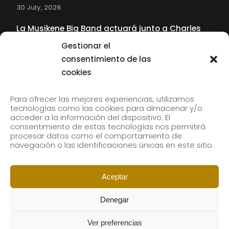
30 July, 2026
La Musikene Big Band actuará junto a Charles
Tolliver en el 61 Jazzaldia
Gestionar el
17 July, 2026
consentimiento de las
cookies
SUBSCRIBE TO OUR NEWSLETTER
Para ofrecer las mejores experiencias, utilizamos
tecnologías como las cookies para almacenar y/o
acceder a la información del dispositivo. El
consentimiento de estas tecnologías nos permitirá
Subscribe to our newsletter to receive our news by
procesar datos como el comportamiento de
email.
navegación o las identificaciones únicas en este sitio.
Aceptar
Denegar
Ver preferencias