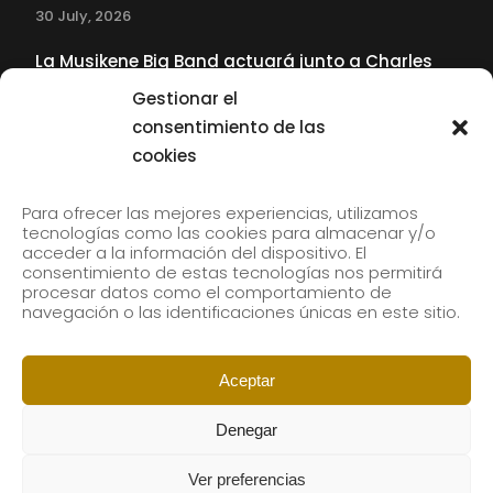
30 July, 2026
La Musikene Big Band actuará junto a Charles
Tolliver en el 61 Jazzaldia
Gestionar el
17 July, 2026
consentimiento de las
cookies
SUBSCRIBE TO OUR NEWSLETTER
Para ofrecer las mejores experiencias, utilizamos
tecnologías como las cookies para almacenar y/o
acceder a la información del dispositivo. El
consentimiento de estas tecnologías nos permitirá
Subscribe to our newsletter to receive our news by
procesar datos como el comportamiento de
email.
navegación o las identificaciones únicas en este sitio.
Aceptar
Denegar
Ver preferencias