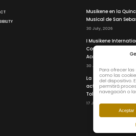
Musikene en la Quin
ACT
Musical de San Seba
IBILITY
30 July, 2026
I Musikene Internatio
Competition for You
Ge
Accordionists
30 July, 2026
Para ofrecer las
como las cookie
La Musikene Big Ban
del dispositivo.
actuará junto a Cha
permitirá proc
navegación o las
Tolliver en el 61 Jazz
17 July, 2026
Aceptar