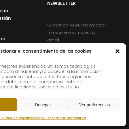
NEWSLETTER
cena
stián
Subscribe to our newsletter
to receive our news by
nal
email.
ng
stionar el consentimiento de las cookies
 mejores experiencias, utilizamos tecnologías
s para almacenar y/o acceder a la información
d
 El consentimiento de estas tecnologías nos
rles
esar datos como el comportamiento de
 identificaciones únicas en este sitio.
aldia
Denegar
Ver preferencias
Política de cookies
Privacy Statement
Impressum