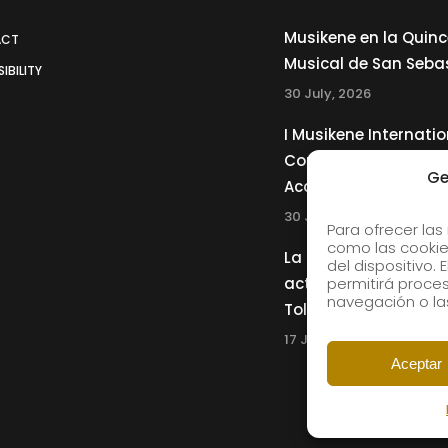
Musikene en la Quin
ACT
Musical de San Seba
IBILITY
30 July, 2026
I Musikene Internatio
Competition for You
Ge
Accordionists
30 July, 2026
Para ofrecer las
como las cookie
La Musikene Big Ban
del dispositivo.
actuará junto a Cha
permitirá proc
navegación o las
Tolliver en el 61 Jazz
17 July, 2026
Aceptar