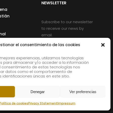
NEWSLETTER
cena
stián
Subscribe to our newsletter
to receive our news by
nal
email.
ng
stionar el consentimiento de las cookies
 mejores experiencias, utilizamos tecnologías
s para almacenar y/o acceder a la información
d
 El consentimiento de estas tecnologías nos
rles
esar datos como el comportamiento de
 identificaciones únicas en este sitio.
aldia
Denegar
Ver preferencias
Política de cookies
Privacy Statement
Impressum