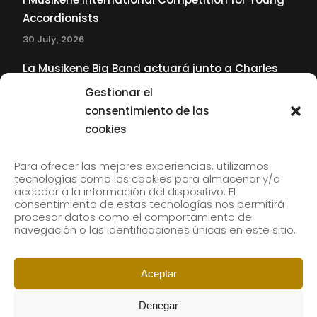
Accordionists
30 July, 2026
La Musikene Big Band actuará junto a Charles
Tolliver en el 61 Jazzaldia
Gestionar el
17 July, 2026
consentimiento de las
cookies
SUBSCRIBE TO OUR NEWSLETTER
Para ofrecer las mejores experiencias, utilizamos
tecnologías como las cookies para almacenar y/o
acceder a la información del dispositivo. El
consentimiento de estas tecnologías nos permitirá
Subscribe to our newsletter to receive our news by
procesar datos como el comportamiento de
email.
navegación o las identificaciones únicas en este sitio.
Aceptar
Denegar