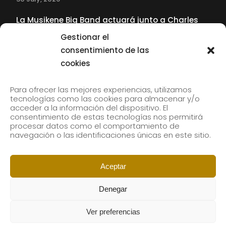
La Musikene Big Band actuará junto a Charles
Tolliver en el 61 Jazzaldia
Gestionar el
17 July, 2026
consentimiento de las
cookies
SUBSCRIBE TO OUR NEWSLETTER
Para ofrecer las mejores experiencias, utilizamos
tecnologías como las cookies para almacenar y/o
acceder a la información del dispositivo. El
consentimiento de estas tecnologías nos permitirá
Subscribe to our newsletter to receive our news by
procesar datos como el comportamiento de
email.
navegación o las identificaciones únicas en este sitio.
Aceptar
Denegar
Ver preferencias