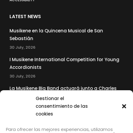
LATEST NEWS
Musikene en la Quincena Musical de San
Sebastián
30 July, 2026
I Musikene International Competition for Young
Accordionists
30 July, 2026
La Musikene Big Band actuará junto a Charles
Tolliver en el 61 Jazzaldia
Gestionar el
17 July, 2026
consentimiento de las
cookies
SUBSCRIBE TO OUR NEWSLETTER
Para ofrecer las mejores experiencias, utilizamos