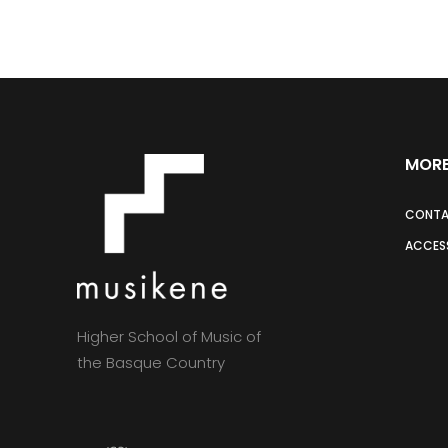
MORE
CONT
ACCESS
Higher School of Music of
the Basque Country