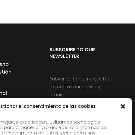
SUBSCRIBE TO OUR
NEWSLETTER
cena
stián
Subscribe to our newsletter
to receive our news by
nal
email.
ng
stionar el consentimiento de las cookies
 mejores experiencias, utilizamos tecnologías
s para almacenar y/o acceder a la información
d
 El consentimiento de estas tecnologías nos