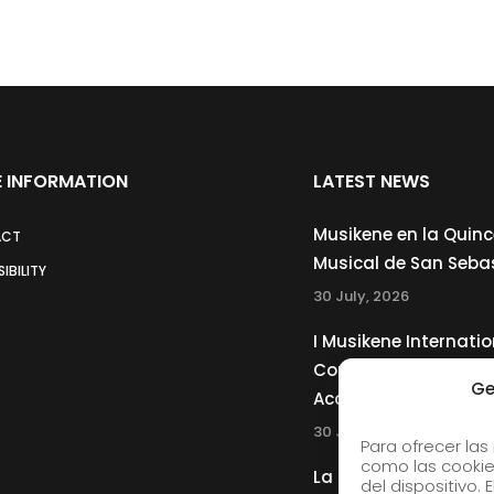
 INFORMATION
LATEST NEWS
Musikene en la Quin
ACT
Musical de San Seba
IBILITY
30 July, 2026
I Musikene Internatio
Competition for You
Ge
Accordionists
30 July, 2026
Para ofrecer las
como las cookie
La Musikene Big Ban
del dispositivo.