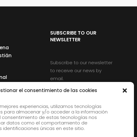
SUBSCRIBE TO OUR
NEWSLETTER
cena
stián
Subscribe to our newsletter
to receive our news by
nal
email.
ng
stionar el consentimiento de las cookies
 mejores experiencias, utilizamos tecnologías
s para almacenar y/o acceder a la información
d
 El consentimiento de estas tecnologías nos
rles
esar datos como el comportamiento de
 identificaciones únicas en este sitio.
aldia