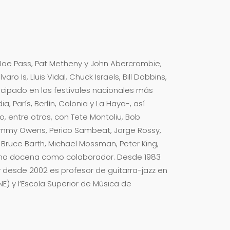
 Joe Pass, Pat Metheny y John Abercrombie,
ro Is, Lluis Vidal, Chuck Israels, Bill Dobbins,
icipado en los festivales nacionales más
, París, Berlín, Colonia y La Haya-, así
o, entre otros, con Tete Montoliu, Bob
Jimmy Owens, Perico Sambeat, Jorge Rossy,
, Bruce Barth, Michael Mossman, Peter King,
una docena como colaborador. Desde 1983
 desde 2002 es profesor de guitarra-jazz en
E) y l’Escola Superior de Música de