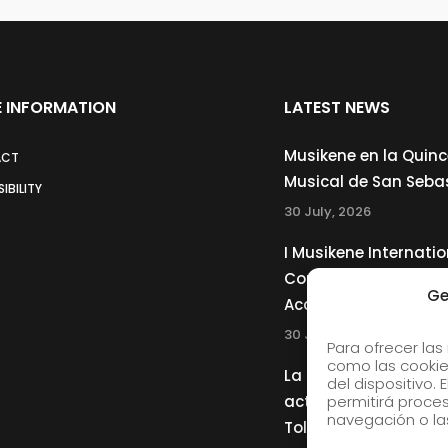
 INFORMATION
LATEST NEWS
Musikene en la Quin
ACT
Musical de San Seba
IBILITY
30 July, 2026
I Musikene Internatio
Competition for You
Ge
Accordionists
30 July, 2026
Para ofrecer las
como las cookie
La Musikene Big Ban
del dispositivo.
actuará junto a Cha
permitirá proc
navegación o las
Tolliver en el 61 Jazz