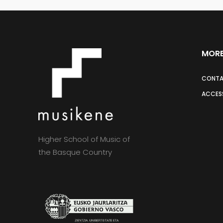
MORE
CONT
ACCESS
Higher School of Music of
the Basque Country