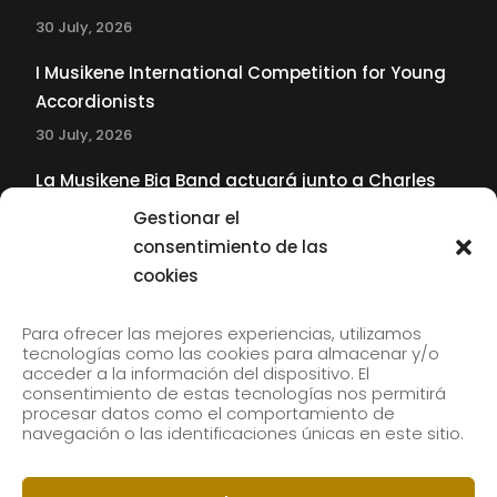
30 July, 2026
I Musikene International Competition for Young
Accordionists
30 July, 2026
La Musikene Big Band actuará junto a Charles
Tolliver en el 61 Jazzaldia
Gestionar el
17 July, 2026
consentimiento de las
cookies
SUBSCRIBE TO OUR NEWSLETTER
Para ofrecer las mejores experiencias, utilizamos
tecnologías como las cookies para almacenar y/o
acceder a la información del dispositivo. El
consentimiento de estas tecnologías nos permitirá
Subscribe to our newsletter to receive our news by
procesar datos como el comportamiento de
email.
navegación o las identificaciones únicas en este sitio.