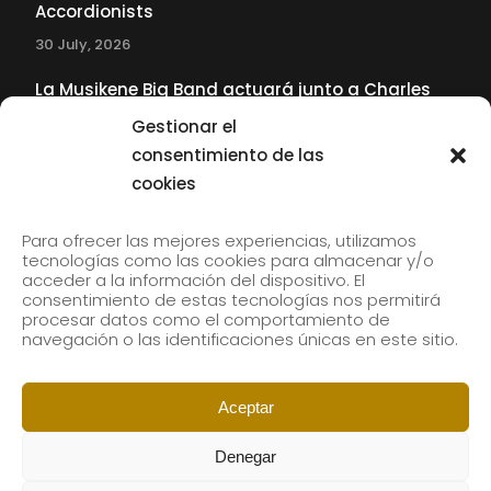
Accordionists
30 July, 2026
La Musikene Big Band actuará junto a Charles
Tolliver en el 61 Jazzaldia
Gestionar el
17 July, 2026
consentimiento de las
cookies
SUBSCRIBE TO OUR NEWSLETTER
Para ofrecer las mejores experiencias, utilizamos
tecnologías como las cookies para almacenar y/o
acceder a la información del dispositivo. El
consentimiento de estas tecnologías nos permitirá
Subscribe to our newsletter to receive our news by
procesar datos como el comportamiento de
email.
navegación o las identificaciones únicas en este sitio.
Aceptar
Denegar