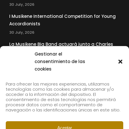
30 July, 2026
I Musikene International Competition for Young
Accordionists
30 July, 2026
La Musikene Big Band actuará junto a Charles
Tolliver en el 61 Jazzaldia
Gestionar el
17 July, 2026
consentimiento de las
cookies
SUBSCRIBE TO OUR NEWSLETTER
Para ofrecer las mejores experiencias, utilizamos
tecnologías como las cookies para almacenar y/o
acceder a la información del dispositivo. El
consentimiento de estas tecnologías nos permitirá
Subscribe to our newsletter to receive our news by
procesar datos como el comportamiento de
email.
navegación o las identificaciones únicas en este sitio.
Aceptar