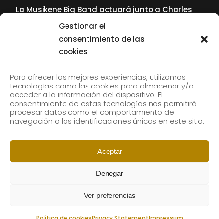
La Musikene Big Band actuará junto a Charles
Tolliver en el 61 Jazzaldia
Gestionar el
17 July, 2026
consentimiento de las
cookies
SUBSCRIBE TO OUR NEWSLETTER
Para ofrecer las mejores experiencias, utilizamos
tecnologías como las cookies para almacenar y/o
acceder a la información del dispositivo. El
consentimiento de estas tecnologías nos permitirá
Subscribe to our newsletter to receive our news by
procesar datos como el comportamiento de
email.
navegación o las identificaciones únicas en este sitio.
Aceptar
Denegar
Ver preferencias
Política de cookies
Privacy Statement
Impressum