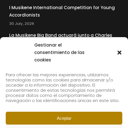
I Musikene International Competition for Young
Accordionists
30 July, 2026
La Musikene Big Band actuará junto a Charles
Tolliver en el 61 Jazzaldia
Gestionar el
17 July, 2026
consentimiento de las
cookies
SUBSCRIBE TO OUR NEWSLETTER
Para ofrecer las mejores experiencias, utilizamos
tecnologías como las cookies para almacenar y/o
acceder a la información del dispositivo. El
consentimiento de estas tecnologías nos permitirá
Subscribe to our newsletter to receive our news by
procesar datos como el comportamiento de
email.
navegación o las identificaciones únicas en este sitio.
Aceptar