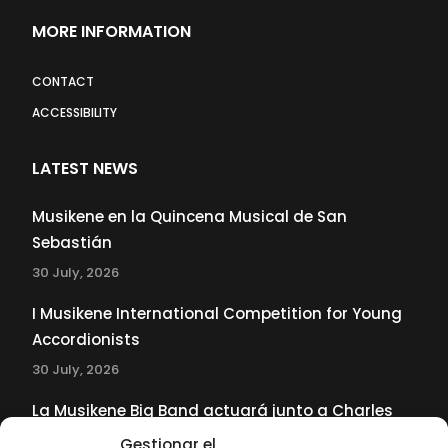
MORE INFORMATION
CONTACT
ACCESSIBILITY
LATEST NEWS
Musikene en la Quincena Musical de San
Sebastián
30 July, 2026
I Musikene International Competition for Young
Accordionists
30 July, 2026
La Musikene Big Band actuará junto a Charles
Tolliver en el 61 Jazzaldia
Gestionar el