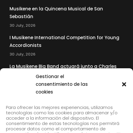
Musikene en la Quincena Musical de San
Sebastián
30 July, 2026
I Musikene International Competition for Young
Accordionists
30 July, 2026
La Musikene Big Band actuará junto a Charles
Tolliver en el 61 Jazzaldia
Gestionar el
17 July, 2026
consentimiento de las
cookies
SUBSCRIBE TO OUR NEWSLETTER
Para ofrecer las mejores experiencias, utilizamos
tecnologías como las cookies para almacenar y/o
acceder a la información del dispositivo. El
consentimiento de estas tecnologías nos permitirá
Subscribe to our newsletter to receive our news by
procesar datos como el comportamiento de