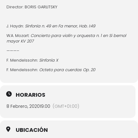
Director: BORIS GARLITSKY
J. Haydn:
Sinfonía n. 49 en Fa menor, Hob. I:49
W.A. Mozart:
Concierto para violín y orquesta n. 1 en Si bemol
mayor KV 207
———–
F. Mendelssohn:
Sinfonía X
F. Mendelssohn:
Octeto para cuerdas Op. 20
HORARIOS
8 Febrero, 2020
19:00
(GMT+01:00)
UBICACIÓN