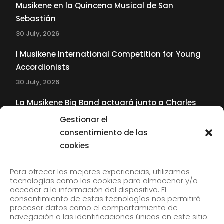
Musikene en la Quincena Musical de San
Sebastián
30 July, 2026
I Musikene International Competition for Young
Accordionists
30 July, 2026
La Musikene Big Band actuará junto a Charles
Tolliver en el 61 Jazzaldia
Gestionar el
17 July, 2026
consentimiento de las
cookies
SUBSCRIBE TO OUR NEWSLETTER
Para ofrecer las mejores experiencias, utilizamos
tecnologías como las cookies para almacenar y/o
acceder a la información del dispositivo. El
consentimiento de estas tecnologías nos permitirá
Subscribe to our newsletter to receive our news by
procesar datos como el comportamiento de
email.
navegación o las identificaciones únicas en este sitio.