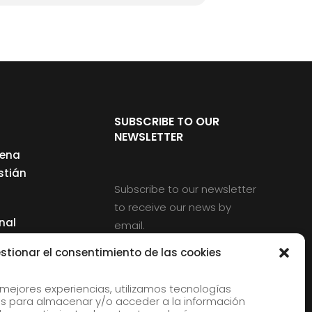
SUBSCRIBE TO OUR
NEWSLETTER
cena
stián
Subscribe to our newsletter
to receive our news by
nal
email.
ng
stionar el consentimiento de las cookies
 mejores experiencias, utilizamos tecnologías
s para almacenar y/o acceder a la información
d