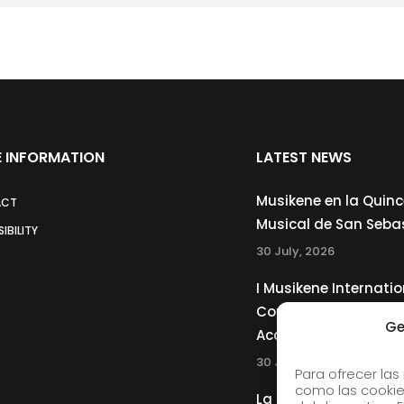
 INFORMATION
LATEST NEWS
Musikene en la Quin
ACT
Musical de San Seba
IBILITY
30 July, 2026
I Musikene Internatio
Competition for You
Ge
Accordionists
30 July, 2026
Para ofrecer las
como las cookie
La Musikene Big Ban