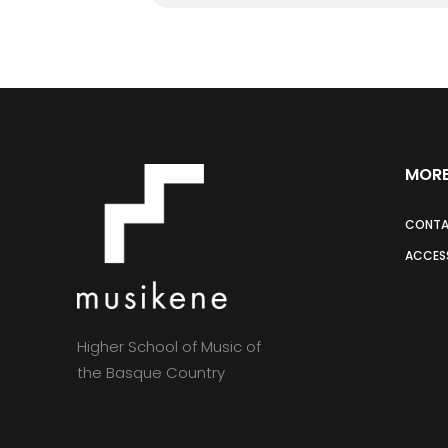
MORE
CONT
ACCESS
Higher School of Music of
the Basque Country