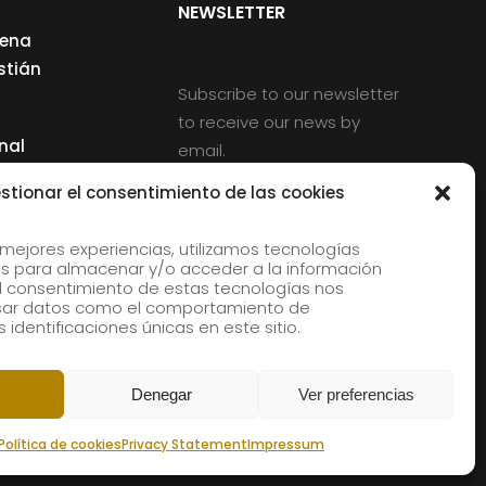
NEWSLETTER
cena
stián
Subscribe to our newsletter
to receive our news by
nal
email.
ng
stionar el consentimiento de las cookies
 mejores experiencias, utilizamos tecnologías
s para almacenar y/o acceder a la información
d
 El consentimiento de estas tecnologías nos
rles
esar datos como el comportamiento de
 identificaciones únicas en este sitio.
aldia
Denegar
Ver preferencias
Política de cookies
Privacy Statement
Impressum