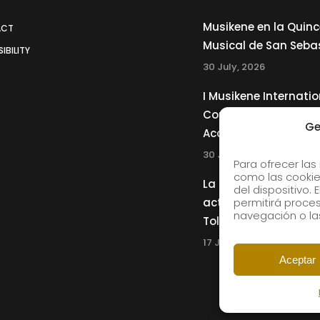
Musikene en la Quin
ACT
Musical de San Seba
IBILITY
30 July, 2026
I Musikene Internatio
Competition for You
Ge
Accordionists
30 July, 2026
Para ofrecer las
como las cookie
La Musikene Big Ban
del dispositivo.
actuará junto a Cha
permitirá proc
navegación o las
Tolliver en el 61 Jazz
17 July, 2026
Aceptar