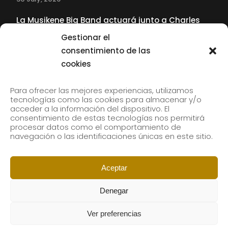
La Musikene Big Band actuará junto a Charles
Tolliver en el 61 Jazzaldia
Gestionar el
17 July, 2026
consentimiento de las
cookies
SUBSCRIBE TO OUR NEWSLETTER
Para ofrecer las mejores experiencias, utilizamos
tecnologías como las cookies para almacenar y/o
acceder a la información del dispositivo. El
consentimiento de estas tecnologías nos permitirá
Subscribe to our newsletter to receive our news by
procesar datos como el comportamiento de
email.
navegación o las identificaciones únicas en este sitio.
Aceptar
Denegar
Ver preferencias