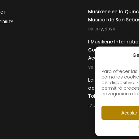
Musikene en la Quin
ACT
Musical de San Seba
IBILITY
30 July, 2026
I Musikene Internatio
Competition for You
Ge
Accordionists
30 July, 2026
Para ofrecer las
como las cookie
La Musikene Big Ban
del dispositivo.
actuará junto a Cha
permitirá proc
navegación o las
Tolliver en el 61 Jazz
17 July, 2026
Aceptar