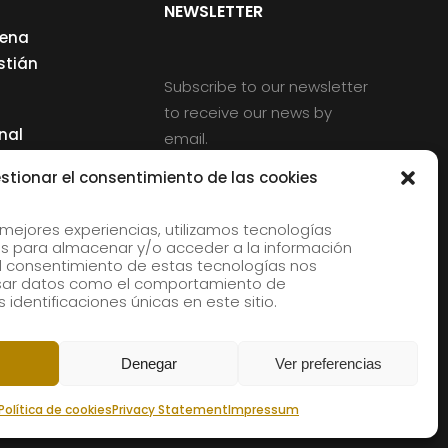
NEWSLETTER
cena
stián
Subscribe to our newsletter
to receive our news by
nal
email.
ng
stionar el consentimiento de las cookies
 mejores experiencias, utilizamos tecnologías
s para almacenar y/o acceder a la información
d
 El consentimiento de estas tecnologías nos
rles
esar datos como el comportamiento de
 identificaciones únicas en este sitio.
aldia
Denegar
Ver preferencias
Política de cookies
Privacy Statement
Impressum