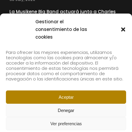
La Musikene Big Band actuará junto a Charles
Tolliver en el 61 Jazzaldia
Gestionar el
17 July, 2026
consentimiento de las
cookies
SUBSCRIBE TO OUR NEWSLETTER
Para ofrecer las mejores experiencias, utilizamos
tecnologías como las cookies para almacenar y/o
acceder a la información del dispositivo. El
consentimiento de estas tecnologías nos permitirá
Subscribe to our newsletter to receive our news by
procesar datos como el comportamiento de
email.
navegación o las identificaciones únicas en este sitio.
Aceptar
Denegar
Ver preferencias