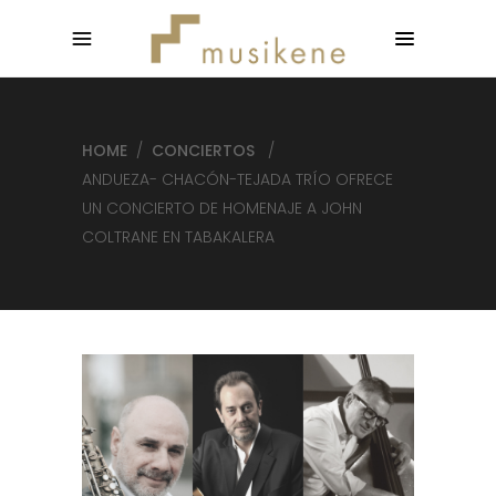
HOME
/
CONCIERTOS
/
ANDUEZA- CHACÓN-TEJADA TRÍO OFRECE
UN CONCIERTO DE HOMENAJE A JOHN
COLTRANE EN TABAKALERA