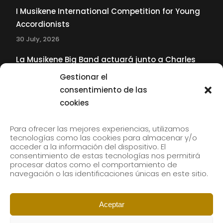
I Musikene International Competition for Young
Accordionists
30 July, 2026
La Musikene Big Band actuará junto a Charles
Tolliver en el 61 Jazzaldia
Gestionar el
17 July, 2026
consentimiento de las
cookies
SUBSCRIBE TO OUR NEWSLETTER
Para ofrecer las mejores experiencias, utilizamos
tecnologías como las cookies para almacenar y/o
acceder a la información del dispositivo. El
consentimiento de estas tecnologías nos permitirá
Subscribe to our newsletter to receive our news by
procesar datos como el comportamiento de
email.
navegación o las identificaciones únicas en este sitio.
Aceptar