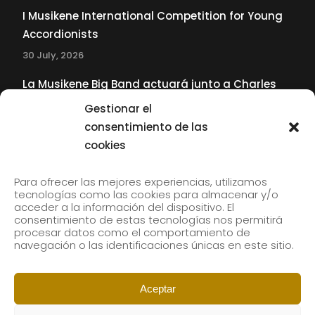
I Musikene International Competition for Young
Accordionists
30 July, 2026
La Musikene Big Band actuará junto a Charles
Tolliver en el 61 Jazzaldia
Gestionar el
17 July, 2026
consentimiento de las
cookies
SUBSCRIBE TO OUR NEWSLETTER
Para ofrecer las mejores experiencias, utilizamos
tecnologías como las cookies para almacenar y/o
acceder a la información del dispositivo. El
consentimiento de estas tecnologías nos permitirá
Subscribe to our newsletter to receive our news by
procesar datos como el comportamiento de
email.
navegación o las identificaciones únicas en este sitio.
Aceptar