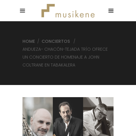
HOME
/
CONCIERTOS
/
ANDUEZA- CHACÓN-TEJADA TRÍO OFRECE
UN CONCIERTO DE HOMENAJE A JOHN
COLTRANE EN TABAKALERA