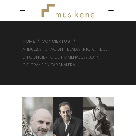
HOME
/
CONCIERTOS
/
ANDUEZA- CHACÓN-TEJADA TRÍO OFRECE
UN CONCIERTO DE HOMENAJE A JOHN
COLTRANE EN TABAKALERA