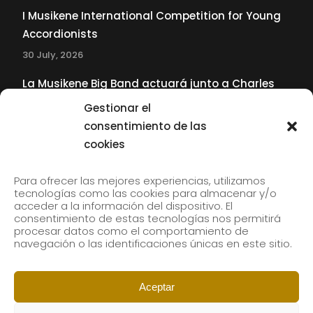
I Musikene International Competition for Young
Accordionists
30 July, 2026
La Musikene Big Band actuará junto a Charles
Tolliver en el 61 Jazzaldia
Gestionar el
17 July, 2026
consentimiento de las
cookies
SUBSCRIBE TO OUR NEWSLETTER
Para ofrecer las mejores experiencias, utilizamos
tecnologías como las cookies para almacenar y/o
acceder a la información del dispositivo. El
consentimiento de estas tecnologías nos permitirá
Subscribe to our newsletter to receive our news by
procesar datos como el comportamiento de
email.
navegación o las identificaciones únicas en este sitio.
Aceptar