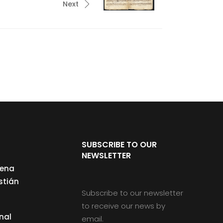
Next
SUBSCRIBE TO OUR
NEWSLETTER
cena
stián
Subscribe to our newsletter
to receive our news by
nal
email.