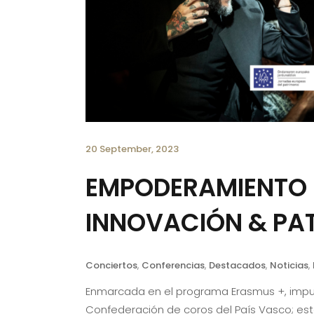
20 September, 2023
EMPODERAMIENTO D
INNOVACIÓN & PA
Conciertos
,
Conferencias
,
Destacados
,
Noticias
,
Enmarcada en el programa Erasmus +, impul
Confederación de coros del País Vasco; es