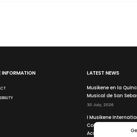
 INFORMATION
LATEST NEWS
Musikene en la Quin
ACT
Musical de San Seba
IBILITY
30 July, 2026
I Musikene Internatio
Competition for You
Ge
Accordionists