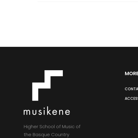
MORE
CONT
ACCESS
Higher School of Music of
the Basque Country