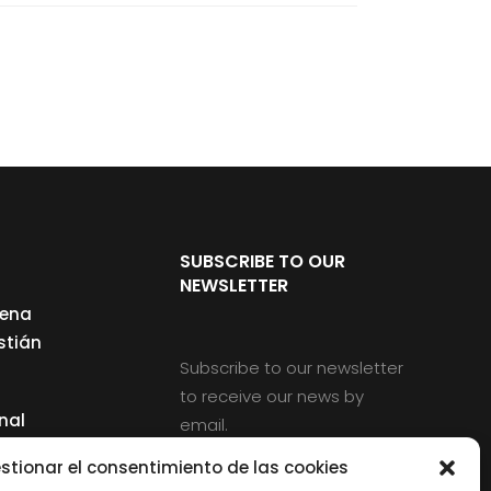
SUBSCRIBE TO OUR
NEWSLETTER
cena
stián
Subscribe to our newsletter
to receive our news by
nal
email.
ng
stionar el consentimiento de las cookies