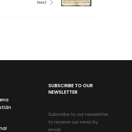
Next
SUBSCRIBE TO OUR
NEWSLETTER
cena
stián
Subscribe to our newsletter
to receive our news by
nal
email.