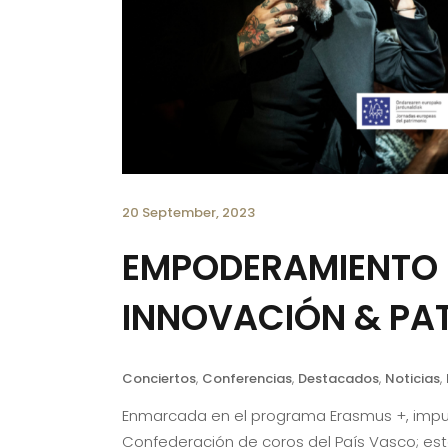
20 September, 2023
EMPODERAMIENTO D
INNOVACIÓN & PA
Conciertos
,
Conferencias
,
Destacados
,
Noticias
,
Enmarcada en el programa Erasmus +, impul
Confederación de coros del País Vasco; es