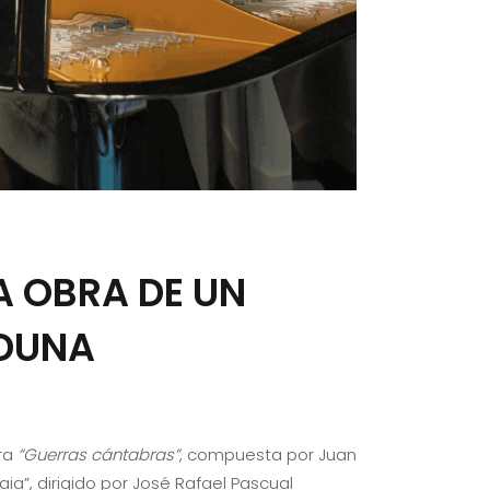
A OBRA DE UN
LDUNA
bra
“Guerras cántabras”
, compuesta por Juan
ia”, dirigido por José Rafael Pascual