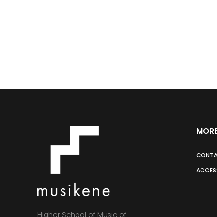
MORE
CONT
ACCESS
Higher School of Music of