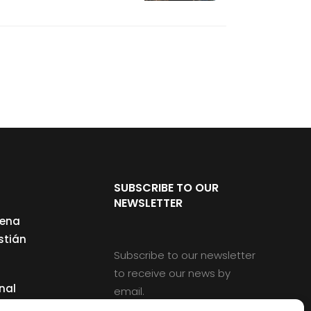
SUBSCRIBE TO OUR
NEWSLETTER
cena
stián
Subscribe to our newsletter
to receive our news by
nal
email.
ng