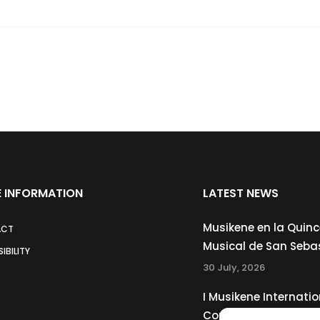
 INFORMATION
LATEST NEWS
Musikene en la Quin
ACT
Musical de San Seba
IBILITY
30 July, 2026
I Musikene Internatio
Competition for You