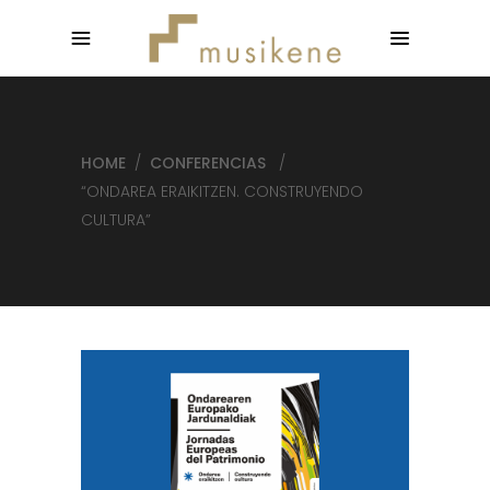
HOME
/
CONFERENCIAS
/
“ONDAREA ERAIKITZEN. CONSTRUYENDO
CULTURA”