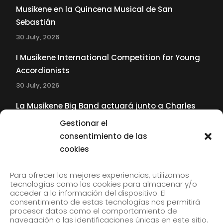
Musikene en la Quincena Musical de San
Sebastián
30 July, 2026
I Musikene International Competition for Young
Accordionists
30 July, 2026
La Musikene Big Band actuará junto a Charles
Tolliver en el 61 Jazzaldia
Gestionar el
17 July, 2026
consentimiento de las
cookies
SUBSCRIBE TO OUR NEWSLETTER
Para ofrecer las mejores experiencias, utilizamos
tecnologías como las cookies para almacenar y/o
acceder a la información del dispositivo. El
consentimiento de estas tecnologías nos permitirá
Subscribe to our newsletter to receive our news by
procesar datos como el comportamiento de
email.
navegación o las identificaciones únicas en este sitio.