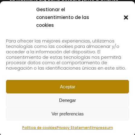
Tolliver en el 61 Jazzaldia
Gestionar el
17 July, 2026
consentimiento de las
cookies
SUBSCRIBE TO OUR NEWSLETTER
Para ofrecer las mejores experiencias, utilizamos
tecnologías como las cookies para almacenar y/o
acceder a la información del dispositivo. El
consentimiento de estas tecnologías nos permitirá
Subscribe to our newsletter to receive our news by
procesar datos como el comportamiento de
email.
navegación o las identificaciones únicas en este sitio.
Aceptar
Denegar
Ver preferencias
Política de cookies
Privacy Statement
Impressum