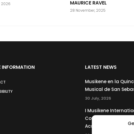
MAURICE RAVEL
, 2026
28 November, 2025
 INFORMATION
LATEST NEWS
Musikene en la Quin
ACT
Musical de San Seba
IBILITY
30 July, 2026
I Musikene Internatio
Competition for You
Ge
Accordionists