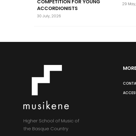
COMPETITION FOR YOUNG
29 May
ACCORDIONISTS
30 July, 2026
MORE
CONT
ACCESS
Higher School of Music of
the Basque Country