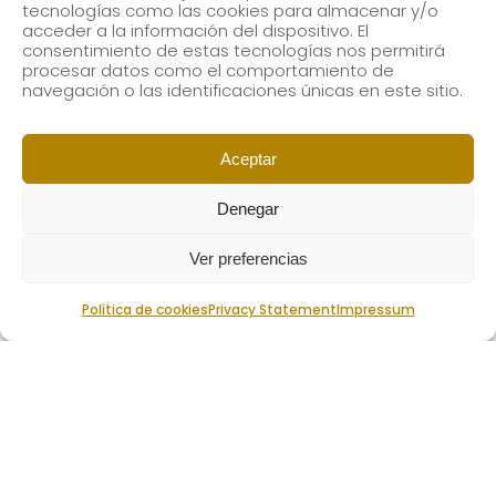
tecnologías como las cookies para almacenar y/o
acceder a la información del dispositivo. El
consentimiento de estas tecnologías nos permitirá
procesar datos como el comportamiento de
navegación o las identificaciones únicas en este sitio.
Aceptar
Denegar
Ver preferencias
Política de cookies
Privacy Statement
Impressum
19 diciembre, 2022
PROGRAMACIÓN ESTUDIOS
ORQUESTALES Y BIG BAND 2022-
23
Conciertos
,
Destacados
,
Noticias
,