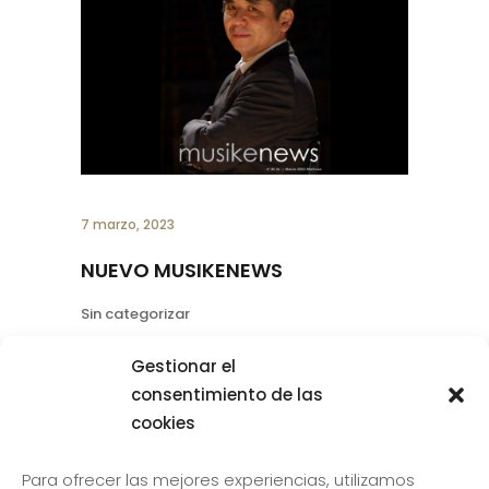
7 marzo, 2023
NUEVO MUSIKENEWS
Sin categorizar
Os invitamos a leer nuestro último
Gestionar el
número de la revista Musikenews, que
consentimiento de las
elabora el alumnado de nuestro centro.
cookies
Descárgatela AQUÍ
Para ofrecer las mejores experiencias, utilizamos
LEER MÁS